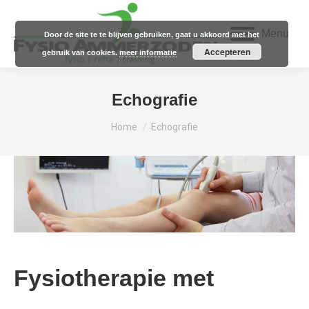
Menu
Door de site te te blijven gebruiken, gaat u akkoord met het
Accepteren
gebruik van cookies.
meer informatie
Echografie
Je bent hier:
Home
Echografie
Fysiotherapie met