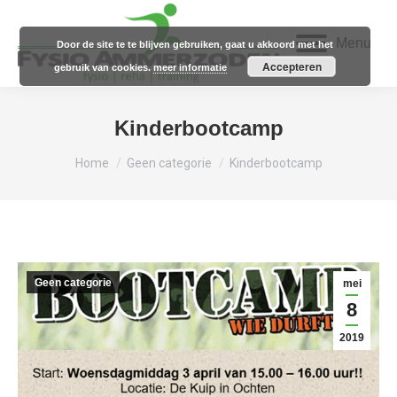
Menu
Door de site te te blijven gebruiken, gaat u akkoord met het
Accepteren
gebruik van cookies.
meer informatie
Kinderbootcamp
Je bent hier:
Home
Geen categorie
Kinderbootcamp
Geen categorie
mei
8
2019