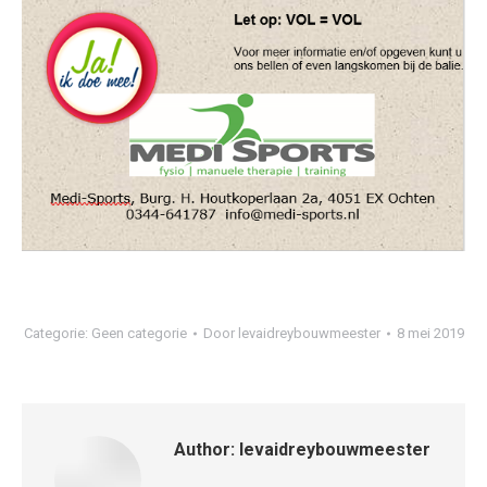
Categorie:
Geen categorie
Door
levaidreybouwmeester
8 mei 2019
Author:
levaidreybouwmeester